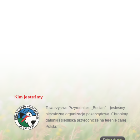
Kim jesteśmy
Towarzystwo Przyrodnicze „Bocian” – jesteśmy
niezależną organizacją pozarządową. Chronimy
gatunki i siedliska przyrodnicze na terenie całej
Polski.
Dołącz do nas