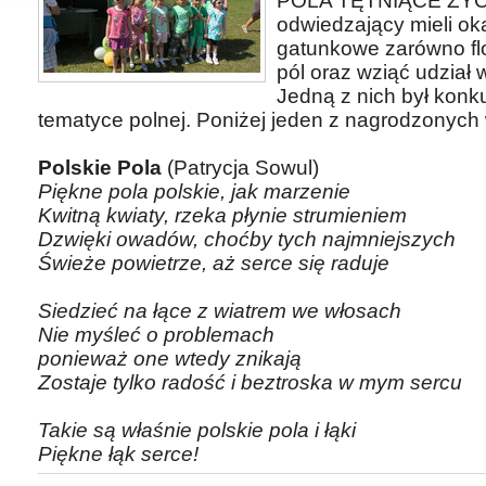
POLA TĘTNIĄCE ŻYCI
odwiedzający mieli o
gatunkowe zarówno flo
pól oraz wziąć udział
Jedną z nich był konku
tematyce polnej. Poniżej jeden z nagrodzonych 
Polskie Pola
(Patrycja Sowul)
Piękne pola polskie, jak marzenie
Kwitną kwiaty, rzeka płynie strumieniem
Dzwięki owadów, choćby tych najmniejszych
Świeże powietrze, aż serce się raduje
Siedzieć na łące z wiatrem we włosach
Nie myśleć o problemach
ponieważ one wtedy znikają
Zostaje tylko radość i beztroska w mym sercu
Takie są właśnie polskie pola i łąki
Piękne łąk serce!