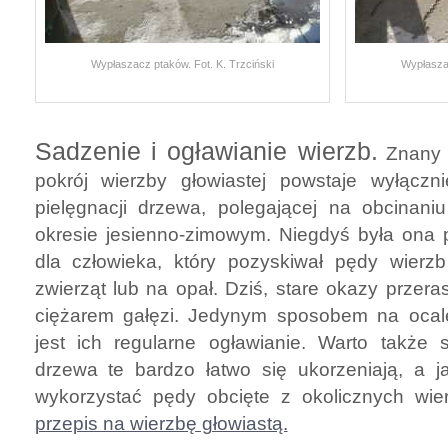
Wypłaszacz ptaków. Fot. K. Trzciński
Wypłaszac
Sadzenie i ogławianie wierzb.
Znany n
pokrój wierzby głowiastej powstaje wyłączn
pielęgnacji drzewa, polegającej na obcinani
okresie jesienno-zimowym. Niegdyś była ona 
dla człowieka, który pozyskiwał pędy wierzb
zwierząt lub na opał. Dziś, stare okazy przeras
ciężarem gałęzi. Jedynym sposobem na ocale
jest ich regularne ogławianie. Warto także
drzewa te bardzo łatwo się ukorzeniają, a j
wykorzystać pędy obcięte z okolicznych wi
przepis na wierzbę głowiastą.