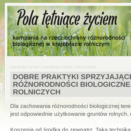
»
»
pola tętniące życiem
pola tętniące życiem
dobre praktyki
DOBRE PRAKTYKI SPRZYJAJĄC
RÓŻNORODNOŚCI BIOLOGICZN
ROLNICZYCH
Dla zachowania różnorodności biologicznej ter
jest odpowiednie użytkowanie gruntów rolnych, 
Koszenia od środka do zewnątrz. Taka technika