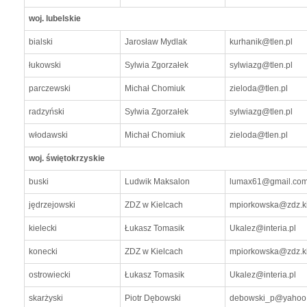
woj. lubelskie
bialski
Jarosław Mydlak
kurhanik@tlen.pl
łukowski
Sylwia Zgorzałek
sylwiazg@tlen.pl
parczewski
Michał Chomiuk
zieloda@tlen.pl
radzyński
Sylwia Zgorzałek
sylwiazg@tlen.pl
włodawski
Michał Chomiuk
zieloda@tlen.pl
woj. świętokrzyskie
buski
Ludwik Maksalon
lumax61@gmail.co
jędrzejowski
ZDZ w Kielcach
mpiorkowska@zdz.ki
kielecki
Łukasz Tomasik
Ukalez@interia.pl
konecki
ZDZ w Kielcach
mpiorkowska@zdz.ki
ostrowiecki
Łukasz Tomasik
Ukalez@interia.pl
skarżyski
Piotr Dębowski
debowski_p@yahoo