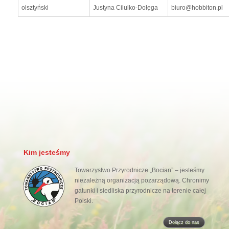
olsztyński
Justyna Cilulko-Dołęga
biuro@hobbiton.pl
Kim jesteśmy
Towarzystwo Przyrodnicze „Bocian” – jesteśmy
niezależną organizacją pozarządową. Chronimy
gatunki i siedliska przyrodnicze na terenie całej
Polski.
Dołącz do nas