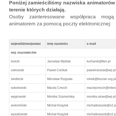
Poniżej zamieściliśmy nazwiska animatorów
terenie których działają.
Osoby zainteresowane współpraca mogą
animatorem za pomocą poczty elektronicznej:
województwo/powiat
imię nazwisko
e-mail
woj. mazowieckie
łosicki
Jarosław Mydlak
kurhanik@tlen.pl
ostrowski
Paweł Cieśluk
pawelciesluk@wp.pl
siedlecki
Mirosław Rzępała
mirek@bocian.org.pl
sokołowski
Maciej Cmoch
maciejcmoch@interia
węgrowski
Monika Szymańska
monika.uksw@wp.pl
wołomiński
Michał Książek
michalksiazek@o2.p
wyszkowski
Michał Książek
michalksiazek@o2.p