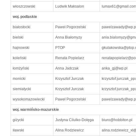
włoszczowski
Ludwik Maksalon
lumax61@gmail.co
woj. podlaskie
białostocki
Paweł Pogorzelski
pawelzawady@wp.p
bielski
Anna Białomyzy
ania.bialomyzy@gma
hajnowski
PTOP
gkulakowska@ptop.o
koleński
Renata Popielarz
renatapopielarz@poc
łomżyński
Anna Jadczak
anka_gj@wp.pl
monicki
Krzysztof Jurczak
krzysztof.jurczak_p
siemiatycki
Krzysztof Jurczak
krzysztof.jurczak_p
wysokomazowiecki
Paweł Pogorzelski
pawelzawady@wp.p
woj. warmińsko-mazurskie
giżycki
Justyna Cilulko-Dołęga
biuro@hobbiton.pl
iławski
Alina Rodziewicz
alina.rodziewicz_xl