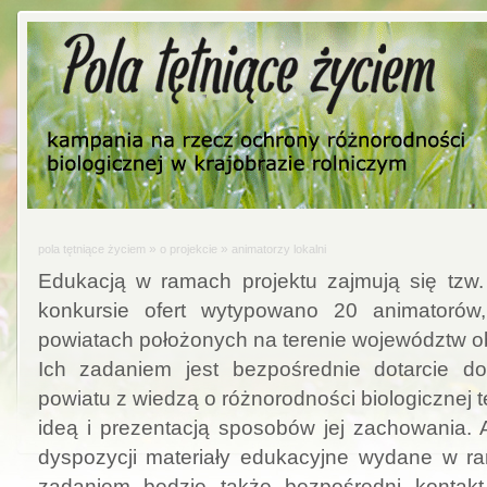
»
»
pola tętniące życiem
o projekcie
animatorzy lokalni
Edukacją w ramach projektu zajmują się tzw. 
konkursie ofert wytypowano 20 animatorów,
powiatach położonych na terenie województw ob
Ich zadaniem jest bezpośrednie dotarcie 
powiatu z wiedzą o różnorodności
biologicznej 
ideą i prezentacją sposobów jej zachowania. 
dyspozycji
materiały edukacyjne wydane w ra
zadaniem będzie także bezpośredni konta