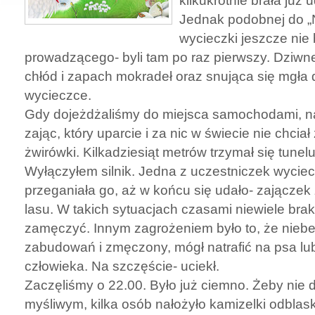
kilkukrotnie brała już
Jednak podobnej do „
wycieczki jeszcze nie
prowadzącego- byli tam po raz pierwszy. Dziwne
chłód i zapach mokradeł oraz snująca się mgła 
wycieczce.
Gdy dojeżdżaliśmy do miejsca samochodami, n
zając, który uparcie i za nic w świecie nie chciał
żwirówki. Kilkadziesiąt metrów trzymał się tunelu
Wyłączyłem silnik. Jedna z uczestniczek wyciecz
przeganiała go, aż w końcu się udało- zajączek
lasu. W takich sytuacjach czasami niewiele bra
zamęczyć. Innym zagrożeniem było to, że niebez
zabudowań i zmęczony, mógł natrafić na psa lu
człowieka. Na szczęście- uciekł.
Zaczęliśmy o 22.00. Było już ciemno. Żeby nie d
myśliwym, kilka osób nałożyło kamizelki odblas