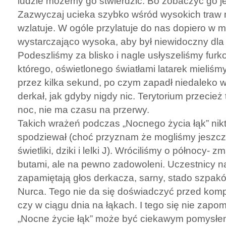
ludzie możemy go stwierdzić. Bo zobaczyć go je
Zazwyczaj ucieka szybko wśród wysokich traw 
wzlatuje. W ogóle przylatuje do nas dopiero w ma
wystarczająco wysoka, aby był niewidoczny dla
Podeszliśmy za blisko i nagle usłyszeliśmy furk
którego, oświetlonego światłami latarek mieliś
przez kilka sekund, po czym zapadł niedaleko w
derkał, jak gdyby nigdy nic. Terytorium przecie
noc, nie ma czasu na przerwy.
Takich wrażeń podczas „Nocnego życia łąk” nikt 
spodziewał (choć przyznam że mogliśmy jeszcze
świetliki, dziki i lelki J). Wróciliśmy o północy- 
butami, ale na pewno zadowoleni. Uczestnicy n
zapamiętają głos derkacza, sarny, stado szpaków
Nurca. Tego nie da się doświadczyć przed kom
czy w ciągu dnia na łąkach. I tego się nie zapom
„Nocne życie łąk” może być ciekawym pomysłe