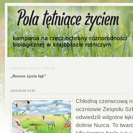
»
pola tętniące życiem
artykuły
„Nocne życie łąk”
2015-06-26 13:52
Chłodną czerwcową no
uczniowie Zespołu Szk
odwiedzili wilgotne łą
dolinie Nurca. To twar