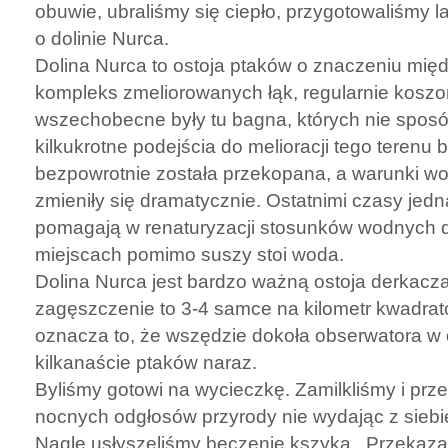
obuwie, ubraliśmy się ciepło, przygotowaliśmy l
o dolinie Nurca.
Dolina Nurca to ostoja ptaków o znaczeniu mię
kompleks zmeliorowanych łąk, regularnie kosz
wszechobecne były tu bagna, których nie sposó
kilkukrotne podejścia do melioracji tego terenu 
bezpowrotnie została przekopana, a warunki wo
zmieniły się dramatycznie. Ostatnimi czasy jed
pomagają w renaturyzacji stosunków wodnych d
miejscach pomimo suszy stoi woda.
Dolina Nurca jest bardzo ważną ostoja derkacza
zagęszczenie to 3-4 samce na kilometr kwadrat
oznacza to, że wszędzie dokoła obserwatora w 
kilkanaście ptaków naraz.
Byliśmy gotowi na wycieczkę. Zamilkliśmy i prze
nocnych odgłosów przyrody nie wydając z sieb
Nagle usłyszeliśmy beczenie kszyka. Przekaza