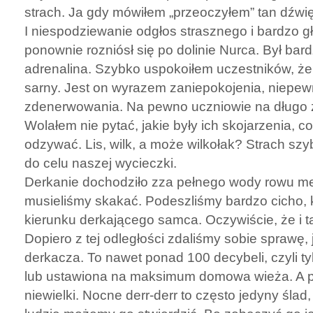
strach. Ja gdy mówiłem „przeoczyłem” tan dźwięk,
I niespodziewanie odgłos strasznego i bardzo 
ponownie rozniósł się po dolinie Nurca. Był bard
adrenalina. Szybko uspokoiłem uczestników, że
sarny. Jest on wyrazem zaniepokojenia, niepew
zdenerwowania. Na pewno uczniowie na długo z
Wolałem nie pytać, jakie były ich skojarzenia, 
odzywać. Lis, wilk, a może wilkołak? Strach szyb
do celu naszej wycieczki.
Derkanie dochodziło zza pełnego wody rowu me
musieliśmy skakać. Podeszliśmy bardzo cicho, 
kierunku derkającego samca. Oczywiście, że i t
Dopiero z tej odległości zdaliśmy sobie sprawę, 
derkacza. To nawet ponad 100 decybeli, czyli tyl
lub ustawiona na maksimum domowa wieża. A p
niewielki. Nocne derr-derr to często jedyny ślad