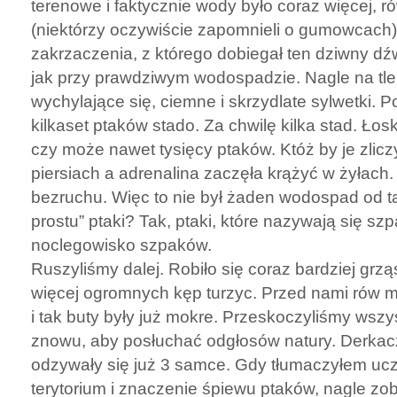
terenowe i faktycznie wody było coraz więcej, r
(niektórzy oczywiście zapomnieli o gumowcach
zakrzaczenia, z którego dobiegał ten dziwny dźw
jak przy prawdziwym wodospadzie. Nagle na tle
wychylające się, ciemne i skrzydlate sylwetki. Po
kilkaset ptaków stado. Za chwilę kilka stad. Łosk
czy może nawet tysięcy ptaków. Któż by je zlic
piersiach a adrenalina zaczęła krążyć w żyłach
bezruchu. Więc to nie był żaden wodospad od t
prostu” ptaki? Tak, ptaki, które nazywają się szp
noclegowisko szpaków.
Ruszyliśmy dalej. Robiło się coraz bardziej grzą
więcej ogromnych kęp turzyc. Przed nami rów me
i tak buty były już mokre. Przeskoczyliśmy wszy
znowu, aby posłuchać odgłosów natury. Derkacz
odzywały się już 3 samce. Gdy tłumaczyłem ucz
terytorium i znaczenie śpiewu ptaków, nagle z