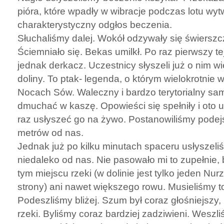
pióra, które wpadły w wibracje podczas lotu wyt
charakterystyczny odgłos beczenia.
Słuchaliśmy dalej. Wokół odzywały się świerszc
Ściemniało się. Bekas umilkł. Po raz pierwszy t
jednak derkacz. Uczestnicy słyszeli już o nim wi
doliny. To ptak- legenda, o którym wielokrotnie
Nocach Sów. Waleczny i bardzo terytorialny sami
dmuchać w kaszę. Opowieści się spełniły i oto 
raz usłyszeć go na żywo. Postanowiliśmy podejś
metrów od nas.
Jednak już po kilku minutach spaceru usłyszel
niedaleko od nas. Nie pasowało mi to zupełnie, 
tym miejscu rzeki (w dolinie jest tylko jeden Nurz
strony) ani nawet większego rowu. Musieliśmy t
Podeszliśmy bliżej. Szum był coraz głośniejszy
rzeki. Byliśmy coraz bardziej zadziwieni. Weszl